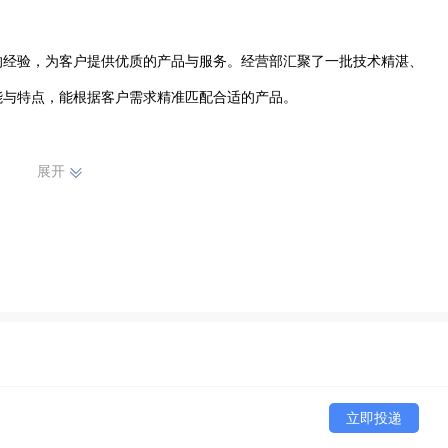
的经验，为客户提供优质的产品与服务。经营部汇聚了一批技术精湛、
与特点，能根据客户需求精准匹配合适的产品。

理念，不断拓展业务范围，在当地积累了良好的口碑。与众多合作伙伴
展开
户提供高效、便捷的通信设备解决方案。无论是通信器材的销售，还是
美。未来，武隆区天祥通信设备经营部将继续扎根本地，不断提升自身
、更可靠的通信设备及服务，助力区域通信事业的蓬勃发展，在激烈的
一份力量。
立即投递