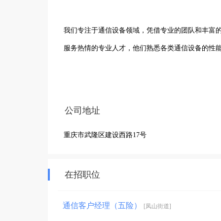
我们专注于通信设备领域，凭借专业的团队和丰富
服务热情的专业人才，他们熟悉各类通信设备的性能
自成立以来，我们始终秉持诚信经营、客户至上的
建立了长期稳定的合作关系，致力于为区域内的客
公司地址
相关技术支持与售后服务，我们都力求做到尽善尽
重庆市武隆区建设西路17号
实力，紧跟通信行业发展趋势，为客户带来更先进
市场竞争中持续前行，为地方经济发展贡献自己的
在招职位
通信客户经理（五险）
[凤山街道]