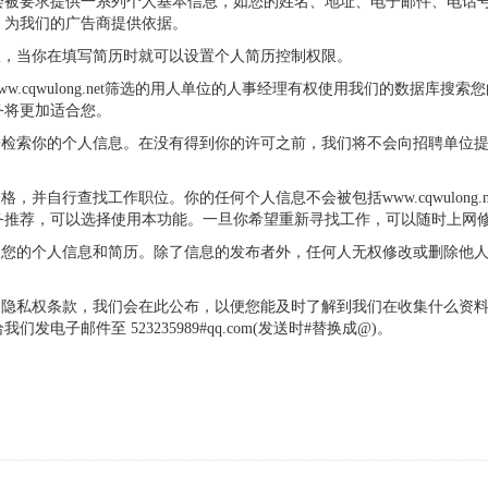
会被要求提供一系列个人基本信息，如您的姓名、地址、电子邮件、电话
，为我们的广告商提供依据。
种控制权限，当你在填写简历时就可以设置个人简历控制权限。
及经过www.cqwulong.net筛选的用人单位的人事经理有权使用我们的数
务将更加适合您。
的专业人员来检索你的个人信息。在没有得到你的许可之前，我们将不会向招聘
的简历表格，并自行查找工作职位。你的任何个人信息不会被包括www.cqwulo
务推荐，可以选择使用本功能。一旦你希望重新寻找工作，可以随时上网
自由修改您的个人信息和简历。除了信息的发布者外，任何人无权修改或删除他人发布的
g.net的隐私权条款，我们会在此公布，以便您能及时了解到我们在收集什
子邮件至 523235989#qq.com(发送时#替换成@)。