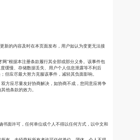
和更新的内容及时在本页面发布，用户如认为变更无法接
。
才网”根据本注册条款履行其全部或部分义务。该事件包
速度缓慢、存储数据丢失、用户个人信息泄露等不利后
任；但应尽最大努力克服该事件，减轻其负面影响。
，双方应尽量友好协商解决，如协商不成，您同意应将争
响其他条款的效力。
et 的 明确书面许可，任何单位或个人不得以任何方式，以中文和
合作者的商标属于合作者所有。未经商标所有者许可任何单位、团体、个人不得