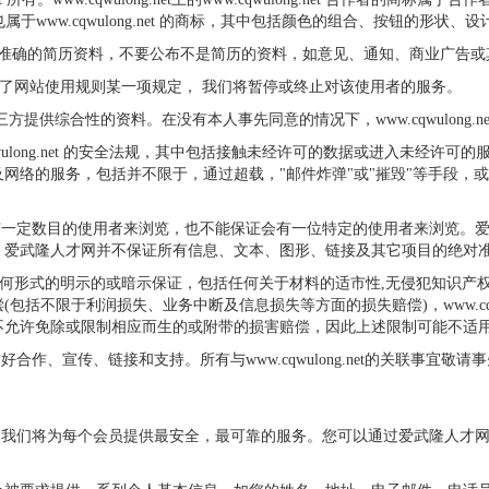
"感觉"也属于www.cqwulong.net 的商标，其中包括颜色的组合、按钮的形
不准确的简历资料，不要公布不是简历的资料，如意见、通知、商业广告或
t确定已违反了网站使用规则某一项规定， 我们将暂停或终止对该使用者的服务。
可以向第三方提供综合性的资料。在没有本人事先同意的情况下，www.cqwulo
qwulong.net 的安全法规，其中包括接触未经许可的数据或进入未经
的服务，包括并不限于，通过超载，"邮件炸弹"或"摧毁"等手段，或发送促销
职位描述会有一定数目的使用者来浏览，也不能保证会有一位特定的使用者来浏
，爱武隆人才网并不保证所有信息、文本、图形、链接及其它项目的绝对
供，并无附带任何形式的明示的或暗示保证，包括任何关于材料的适市性,无侵犯
于利润损失、业务中断及信息损失等方面的损失赔偿)，www.cqwulong.n
不允许免除或限制相应而生的或附带的损害赔偿，因此上述限制可能不适
外各界友好合作、宣传、链接和支持。所有与www.cqwulong.net的关联
隐私权，我们将为每个会员提供最安全，最可靠的服务。您可以通过爱武隆人才网www