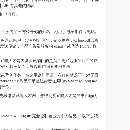
状、设计和所有其他的图表。
其他内容。
ng.net不会向第三方公开你的姓名、地址、电子邮件和电话。
许可的服务器或帐户；没有得到许可，企图探查，扫描或测试系
，产品广告及服务的 email；或伪造TCP/IP 数
览。爱武隆人才网内含资讯的目的是为了更好地服务我们的访
准确性和完整性，故仅供访问者使用参考。
知识产权或适合作某一特定用途的保证。在任何情况下，对于因
et均无须承担法律责任,即使www.cqwulong.net
用于你。
事宜敬请事先联络爱武隆人才网，并得到爱武隆人才网的书面确认
.cqwulong.net完全控制自己的个人信息.。以下是我