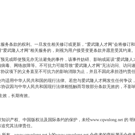
本服务条款的权利。一旦发生相关修订或更新，“爱武隆人才网”会将修订
“爱武隆人才网”相关服务的，则视为用户接受变更条款并愿意受其约束
可预见或即使预见亦无法避免的事件，该事件妨碍、影响或延误“爱武隆人
病毒、网络故障等。不可抗力可能导致“爱武隆人才网”无法访问、访问
本协议项下的义务直至不可抗力的影响消除为止，并且不因此承担违约责
决均适用中华人民共和国的现行法律。若您与爱武隆人才网发生任何争议
本协议因与中华人民共和国现行法律相抵触而导致部分条款无效的，不影
起生效，长期有效。
。
，受国家知识产权、中国版权法及国际条约的保护，未经www.cqwulong.n
将追究其法律责任。
ong.net 所有。www.cqwulong.net上的www.cqwulong.net 