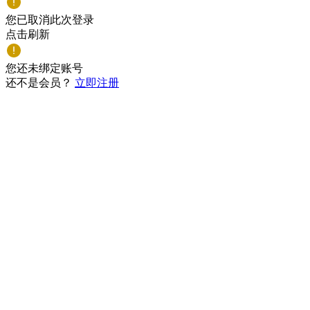
您已取消此次登录
点击刷新
您还未绑定账号
还不是会员？
立即注册
密码登录
验证码登录
获取验证码
还不是会员？
立即注册
登录即同意
《隐私政策》
温馨提示：用人单位招聘人才，以任何名义向应聘者收取费用
用户协议
隐私政策
渝ICP备17016571号-2
渝公网安备 50023202000101号
电