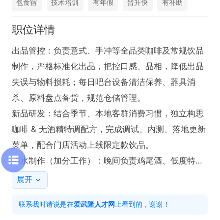
包食宿
技术培训
有年假
晋升快
有补助
职位详情
出品管控：负责意式、手冲等全品类咖啡及常规饮品
制作，严格标准化出品，把控口感、品相，降低出品
失误与物料损耗；每日吧台设备清洁保养、器具消
杀、原料盘点备货，规范仓储管理。

新品研发：结合季节、本地客群消费习惯，独立构思
咖啡 & 无酒精特调配方，完成调试、内测、落地更新
菜单，配合门店活动上线限定款饮品。

酒水制作（加分工作）：晚间负责鸡尾酒、低度特调
酒出品，规范酒水库存与配方管理。

展开
门店协作：维护吧台区域卫生，配合收银、客诉处
联系我时请说是在
爱武隆人才网
上看到的，谢谢！
理；协助店长做新人吧台实操带教、门店临时运营工