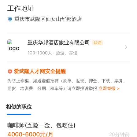
作。

工作地址
二、任职要求

重庆市武隆区仙女山华邦酒店
技能要求

熟练全品类咖啡实操，具备自主特调研发思路，可独
立把控全店饮品出品标准；

重庆华邦酒店旅业有限公司
认证
掌握基础鸡尾酒调制重点考虑录用，熟悉吧台物料成
100-1000人
旅游、宾馆
本管控、设备日常养护；

经验 、素养

爱武隆人才网安全提醒
1 年及以上精品咖啡 / 复合餐酒馆吧台从业经验；

为防止诈骗，如遇虚假招聘（刷单、返现、押金、下载、票务、
期货、培训费、分期、租车等）请立即投诉举报
立即举报 >
审美在线、注重细节，创新能力强，有服务意识，可
配合节假日、旺季排班；
相似的职位
咖啡师(五险一金、包吃住)
4000-6000元/月
20分钟前