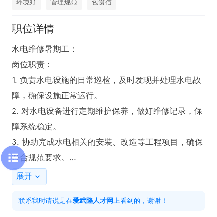
环境好
管理规范
包食宿
职位详情
水电维修暑期工：

岗位职责：

1. 负责水电设施的日常巡检，及时发现并处理水电故
障，确保设施正常运行。

2. 对水电设备进行定期维护保养，做好维修记录，保
障系统稳定。

3. 协助完成水电相关的安装、改造等工程项目，确保
符合规范要求。

校生，工作责任心强，有敬业精神，能吃苦。

展开
请于上午9:00-11:00，下午14:00-16：.00来电
联系我时请说是在
爱武隆人才网
上看到的，谢谢！