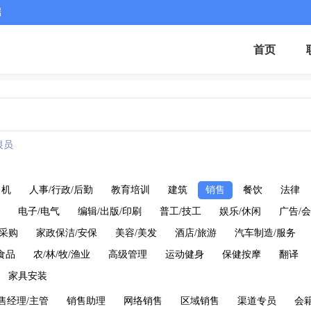
端
首页
银员
司机
人事/行政/后勤
教育培训
建筑
销售
餐饮
法律
电子/电气
编辑/出版/印刷
普工/技工
娱乐/休闲
广告/会
/采购
家政保洁/安保
美容/美发
酒店/旅游
汽车制造/服务
食品
农/林/牧/渔业
高级管理
运动健身
保健按摩
翻译
家具安装
售经理/主管
销售助理
网络销售
区域销售
渠道专员
会