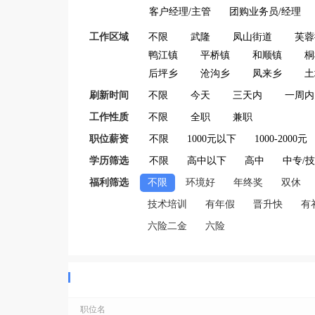
客户经理/主管
团购业务员/经理
工作区域
不限
武隆
凤山街道
芙蓉
鸭江镇
平桥镇
和顺镇
桐
后坪乡
沧沟乡
凤来乡
土
刷新时间
不限
今天
三天内
一周内
工作性质
不限
全职
兼职
职位薪资
不限
1000元以下
1000-2000元
学历筛选
不限
高中以下
高中
中专/
福利筛选
不限
环境好
年终奖
双休
技术培训
有年假
晋升快
有
六险二金
六险
职位名