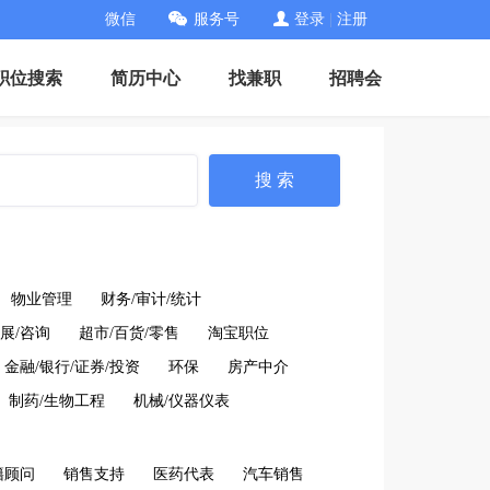
微信
服务号
登录
|
注册
职位搜索
简历中心
找兼职
招聘会
搜 索
物业管理
财务/审计/统计
展/咨询
超市/百货/零售
淘宝职位
金融/银行/证券/投资
环保
房产中介
制药/生物工程
机械/仪器仪表
籍顾问
销售支持
医药代表
汽车销售