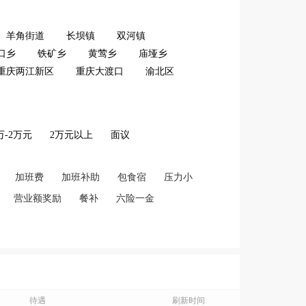
羊角街道
长坝镇
双河镇
口乡
铁矿乡
黄莺乡
庙垭乡
重庆两江新区
重庆大渡口
渝北区
2万-2万元
2万元以上
面议
加班费
加班补助
包食宿
压力小
营业额奖励
餐补
六险一金
待遇
刷新时间