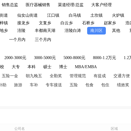
销售总监
医疗器械销售
渠道经理/总监
大客户经理
街道
仙女山街道
江口镇
白马镇
土坎镇
火炉镇
梓镇
接龙乡
文复乡
白云乡
石桥乡
赵家乡
浩
地乡
涪陵
丰都南天湖
涪陵白涛
南川区
其他
一个月内
三个月内
2000-3000元
3000-5000元
5000-8000元
8000-1.2万元
1.
技校
大专
本科
硕士
博士
MBA/EMBA
五险一金
朝九晚五
全勤奖
管理规范
有提成
交通方便
补助
旅游
车补
专车接送
五险
包食
包住
绩效奖
公司名
区域