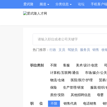
爱武隆
频道
分类信息
论坛
手机客户
热门推荐：
行政
文员
驾驶员
服务员
销售
收
职位类别
不限
客服
美术/设计/创意
计算机/互联网/通信
市场/媒介/公关
物流/仓储
医院/医疗/护理
贸易
保险
生产管理/研发
服装/纺织/
质控/安防
其他招聘信息
母婴
职 位
不限
销售代表
电话销售
销