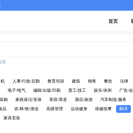
端
首页
银员
司机
人事/行政/后勤
教育培训
建筑
销售
餐饮
法律
电子/电气
编辑/出版/印刷
普工/技工
娱乐/休闲
广告/会
/采购
家政保洁/安保
美容/美发
酒店/旅游
汽车制造/服务
食品
农/林/牧/渔业
高级管理
运动健身
保健按摩
翻译
家具安装