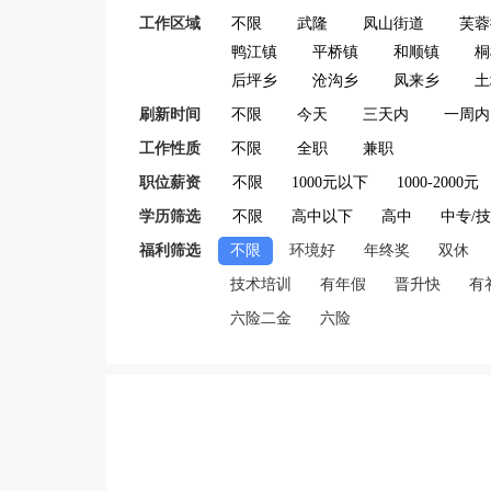
工作区域
不限
武隆
凤山街道
芙蓉
鸭江镇
平桥镇
和顺镇
桐
后坪乡
沧沟乡
凤来乡
土
刷新时间
不限
今天
三天内
一周内
工作性质
不限
全职
兼职
职位薪资
不限
1000元以下
1000-2000元
学历筛选
不限
高中以下
高中
中专/
福利筛选
不限
环境好
年终奖
双休
技术培训
有年假
晋升快
有
六险二金
六险