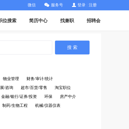
微信
服务号
登录
|
注册
职位搜索
简历中心
找兼职
招聘会
搜 索
物业管理
财务/审计/统计
展/咨询
超市/百货/零售
淘宝职位
金融/银行/证券/投资
环保
房产中介
制药/生物工程
机械/仪器仪表