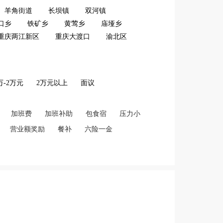
羊角街道
长坝镇
双河镇
口乡
铁矿乡
黄莺乡
庙垭乡
重庆两江新区
重庆大渡口
渝北区
2万-2万元
2万元以上
面议
加班费
加班补助
包食宿
压力小
营业额奖励
餐补
六险一金