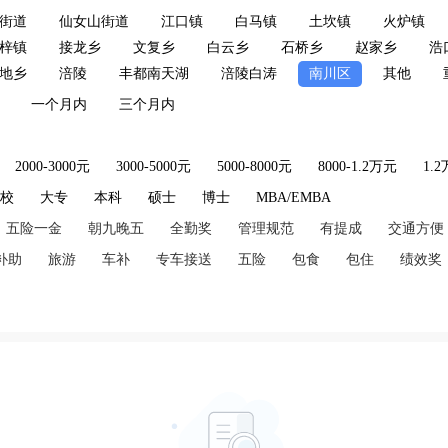
街道
仙女山街道
江口镇
白马镇
土坎镇
火炉镇
梓镇
接龙乡
文复乡
白云乡
石桥乡
赵家乡
浩
地乡
涪陵
丰都南天湖
涪陵白涛
南川区
其他
一个月内
三个月内
2000-3000元
3000-5000元
5000-8000元
8000-1.2万元
1.
技校
大专
本科
硕士
博士
MBA/EMBA
五险一金
朝九晚五
全勤奖
管理规范
有提成
交通方便
补助
旅游
车补
专车接送
五险
包食
包住
绩效奖