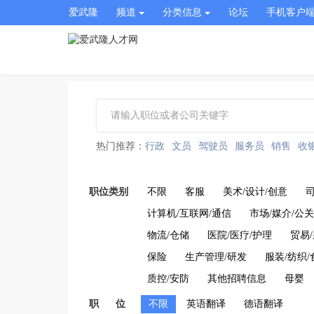
爱武隆
频道
分类信息
论坛
手机客户
热门推荐：
行政
文员
驾驶员
服务员
销售
收
职位类别
不限
客服
美术/设计/创意
计算机/互联网/通信
市场/媒介/公关
物流/仓储
医院/医疗/护理
贸易
保险
生产管理/研发
服装/纺织/
质控/安防
其他招聘信息
母婴
职 位
不限
英语翻译
德语翻译