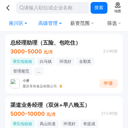
搜索
地图
南川区
高级管理
薪资范围
筛选
总经理助理（五险、包吃住）
3000-5000
2小时前
元/月
实地核验
白马镇
环境好
全勤奖
管理规范
...
小谢
申请
重庆享有食品有限公司
渠道业务经理（双休+早八晚五）
5000-10000
21小时前
元/月
实地核验
凤山街道
环境好
有提成