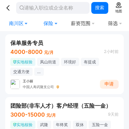
搜索
地图
南川区
保险
薪资范围
筛选
保单服务专员
4000-8000
2小时前
元/月
实地核验
凤山街道
环境好
有提成
交通方便
...
王小丽
申请
中国人寿武隆支公司
团险部(非车人才）客户经理（五险一金）
3000-15000
9天前
元/月
实地核验
武隆
年终奖
双休
五险一金