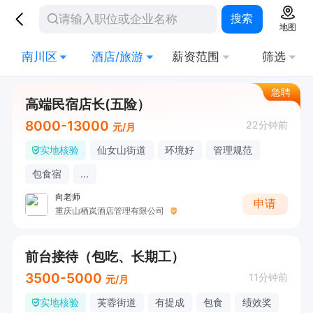
搜索
地图
南川区
酒店/旅游
薪资范围
筛选
急聘
高端民宿店长(五险）
8000-13000
22分钟前
元/月
实地核验
仙女山街道
环境好
管理规范
包食宿
...
向老师
申请
重庆山栖岚酒店管理有限公司
前台接待（包吃、长期工）
3500-5000
11分钟前
元/月
实地核验
芙蓉街道
有提成
包食
绩效奖