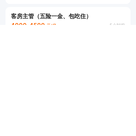
客房主管（五险一金、包吃住）
4000-4500
5小时前
元/月
实地核验
仙女山街道
环境好
年终奖
五险一金
...
杨老师
申请
重庆华邦酒店旅业有限公司
前台客服经理（包吃住+8小时）
2900-8000
7小时前
元/月
实地核验
芙蓉街道
环境好
全勤奖
管理规范
...
王燕
申请
武隆区浅水湾足浴馆