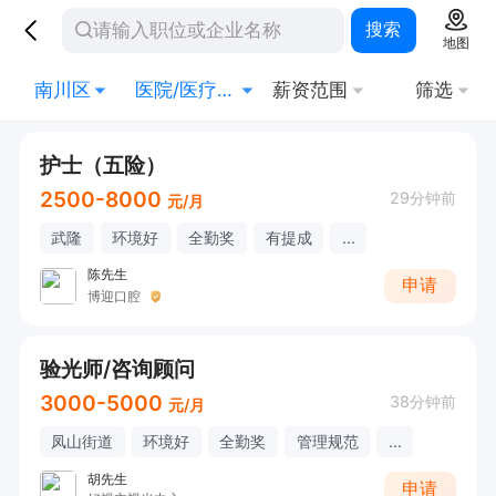
搜索
地图
南川区
医院/医疗/护理
薪资范围
筛选
护士（五险）
2500-8000
29分钟前
元/月
武隆
环境好
全勤奖
有提成
...
陈先生
申请
博迎口腔
验光师/咨询顾问
3000-5000
38分钟前
元/月
凤山街道
环境好
全勤奖
管理规范
...
胡先生
申请