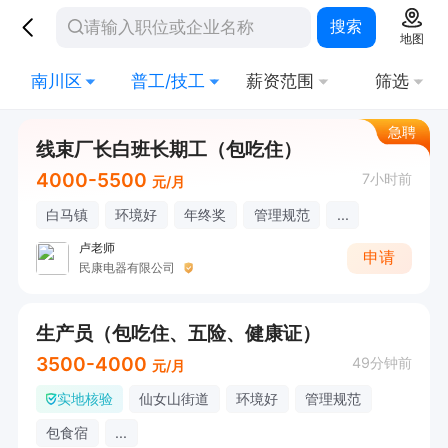
搜索
地图
南川区
普工/技工
薪资范围
筛选
急聘
线束厂长白班长期工（包吃住）
4000-5500
7小时前
元/月
白马镇
环境好
年终奖
管理规范
...
卢老师
申请
民康电器有限公司
生产员（包吃住、五险、健康证）
3500-4000
49分钟前
元/月
实地核验
仙女山街道
环境好
管理规范
包食宿
...