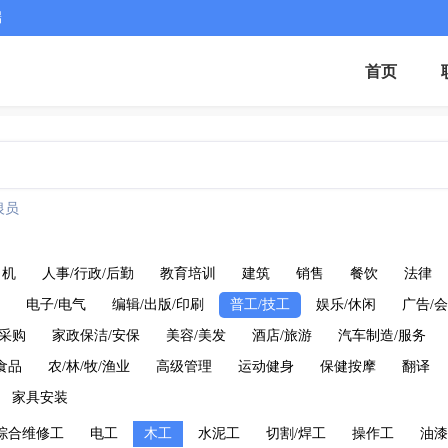
端
首页
银员
司机
人事/行政/后勤
教育培训
建筑
销售
餐饮
法律
电子/电气
编辑/出版/印刷
普工/技工
娱乐/休闲
广告/会
/采购
家政保洁/安保
美容/美发
酒店/旅游
汽车制造/服务
食品
农/林/牧/渔业
高级管理
运动健身
保健按摩
翻译
家具安装
综合维修工
电工
木工
水泥工
切割/焊工
操作工
油漆