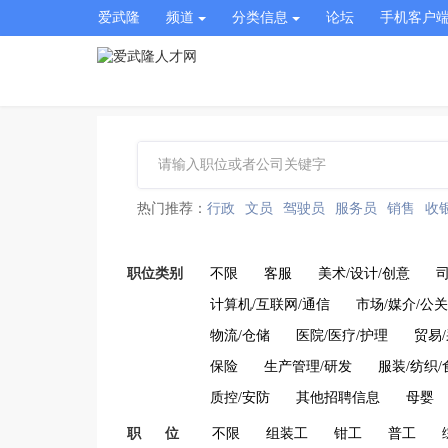
爱武隆
频道
分类信息
论坛
手机客户
热门推荐：
行政
文员
驾驶员
服务员
销售
收
职位类别
不限
客服
美术/设计/创意
计算机/互联网/通信
市场/媒介/公关
物流/仓储
医院/医疗/护理
贸易
保险
生产管理/研发
服装/纺织/
质控/安防
其他招聘信息
母婴
职 位
不限
组装工
钳工
普工