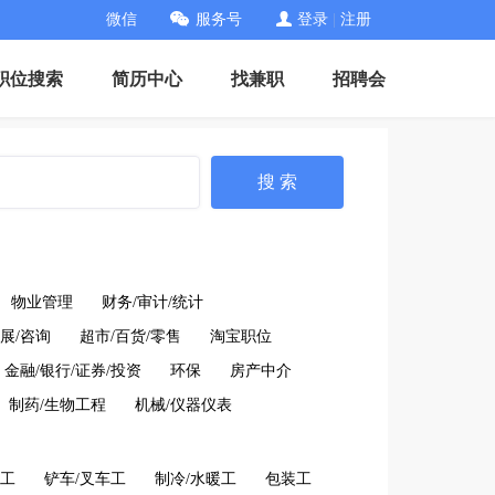
微信
服务号
登录
|
注册
职位搜索
简历中心
找兼职
招聘会
搜 索
物业管理
财务/审计/统计
展/咨询
超市/百货/零售
淘宝职位
金融/银行/证券/投资
环保
房产中介
制药/生物工程
机械/仪器仪表
工
铲车/叉车工
制冷/水暖工
包装工