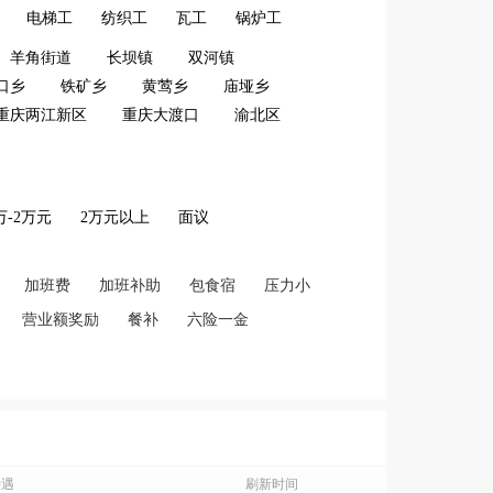
电梯工
纺织工
瓦工
锅炉工
羊角街道
长坝镇
双河镇
口乡
铁矿乡
黄莺乡
庙垭乡
重庆两江新区
重庆大渡口
渝北区
2万-2万元
2万元以上
面议
加班费
加班补助
包食宿
压力小
营业额奖励
餐补
六险一金
待遇
刷新时间