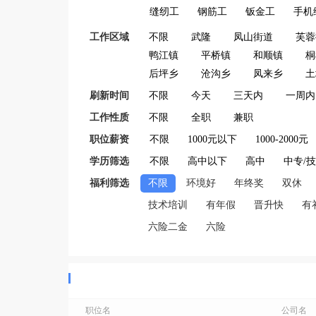
缝纫工
钢筋工
钣金工
手机
工作区域
不限
武隆
凤山街道
芙蓉
鸭江镇
平桥镇
和顺镇
桐
后坪乡
沧沟乡
凤来乡
土
刷新时间
不限
今天
三天内
一周内
工作性质
不限
全职
兼职
职位薪资
不限
1000元以下
1000-2000元
学历筛选
不限
高中以下
高中
中专/
福利筛选
不限
环境好
年终奖
双休
技术培训
有年假
晋升快
有
六险二金
六险
职位名
公司名