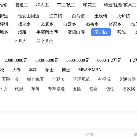
维修
管道工
样衣工
车工/铣工
印花工
铸造/注塑/模具工
街道
仙女山街道
江口镇
白马镇
土坎镇
火炉镇
梓镇
接龙乡
文复乡
白云乡
石桥乡
赵家乡
浩
地乡
涪陵
丰都南天湖
涪陵白涛
南川区
其他
一个月内
三个月内
2000-3000元
3000-5000元
5000-8000元
8000-1.2万元
1.
技校
大专
本科
硕士
博士
MBA/EMBA
五险一金
朝九晚五
全勤奖
管理规范
有提成
交通方便
补助
旅游
车补
专车接送
五险
包食
包住
绩效奖
区域