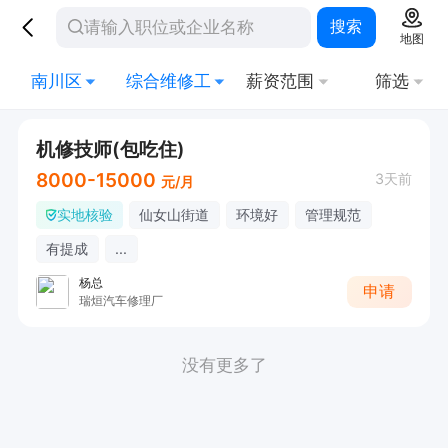
搜索
地图
南川区
综合维修工
薪资范围
筛选
机修技师(包吃住)
8000-15000
3天前
元/月
实地核验
仙女山街道
环境好
管理规范
有提成
...
杨总
申请
瑞烜汽车修理厂
没有更多了