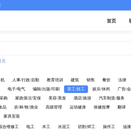
端
首页
银员
司机
人事/行政/后勤
教育培训
建筑
销售
餐饮
法律
电子/电气
编辑/出版/印刷
普工/技工
娱乐/休闲
广告/会
/采购
家政保洁/安保
美容/美发
酒店/旅游
汽车制造/服务
食品
农/林/牧/渔业
高级管理
运动健身
保健按摩
翻译
家具安装
综合维修工
电工
木工
水泥工
切割/焊工
操作工
油漆