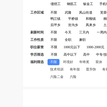
缝纫工
钢筋工
钣金工
手机
工作区域
不限
武隆
凤山街道
芙蓉
鸭江镇
平桥镇
和顺镇
桐
后坪乡
沧沟乡
凤来乡
土
刷新时间
不限
今天
三天内
一周内
工作性质
不限
全职
兼职
职位薪资
不限
1000元以下
1000-2000元
学历筛选
不限
高中以下
高中
中专/
福利筛选
不限
环境好
年终奖
双休
技术培训
有年假
晋升快
有
六险二金
六险