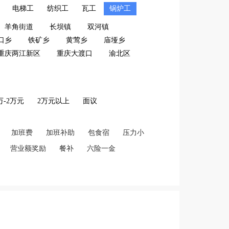
电梯工
纺织工
瓦工
锅炉工
羊角街道
长坝镇
双河镇
口乡
铁矿乡
黄莺乡
庙垭乡
重庆两江新区
重庆大渡口
渝北区
2万-2万元
2万元以上
面议
加班费
加班补助
包食宿
压力小
营业额奖励
餐补
六险一金