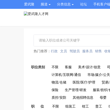
爱武隆
频道
分类信息
论坛
手机客户
热门推荐：
行政
文员
驾驶员
服务员
销售
收
职位类别
不限
客服
美术/设计/创意
计算机/互联网/通信
市场/媒介/公关
物流/仓储
医院/医疗/护理
贸易
保险
生产管理/研发
服装/纺织/
质控/安防
其他招聘信息
母婴
职 位
不限
组装工
钳工
普工