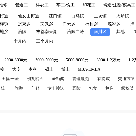
维修
管道工
样衣工
车工/铣工
印花工
铸造/注塑/模具工
街道
仙女山街道
江口镇
白马镇
土坎镇
火炉镇
梓镇
接龙乡
文复乡
白云乡
石桥乡
赵家乡
浩
地乡
涪陵
丰都南天湖
涪陵白涛
南川区
其他
一个月内
三个月内
2000-3000元
3000-5000元
5000-8000元
8000-1.2万元
1.
技校
大专
本科
硕士
博士
MBA/EMBA
五险一金
朝九晚五
全勤奖
管理规范
有提成
交通方便
补助
旅游
车补
专车接送
五险
包食
包住
绩效奖