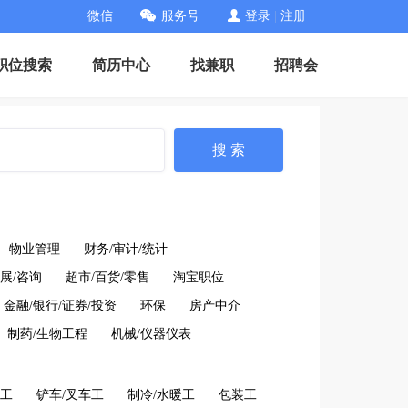
微信
服务号
登录
|
注册
职位搜索
简历中心
找兼职
招聘会
搜 索
物业管理
财务/审计/统计
展/咨询
超市/百货/零售
淘宝职位
金融/银行/证券/投资
环保
房产中介
制药/生物工程
机械/仪器仪表
工
铲车/叉车工
制冷/水暖工
包装工