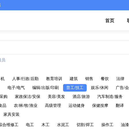
端
首页
银员
司机
人事/行政/后勤
教育培训
建筑
销售
餐饮
法律
电子/电气
编辑/出版/印刷
普工/技工
娱乐/休闲
广告/会
/采购
家政保洁/安保
美容/美发
酒店/旅游
汽车制造/服务
食品
农/林/牧/渔业
高级管理
运动健身
保健按摩
翻译
家具安装
综合维修工
电工
木工
水泥工
切割/焊工
操作工
油漆