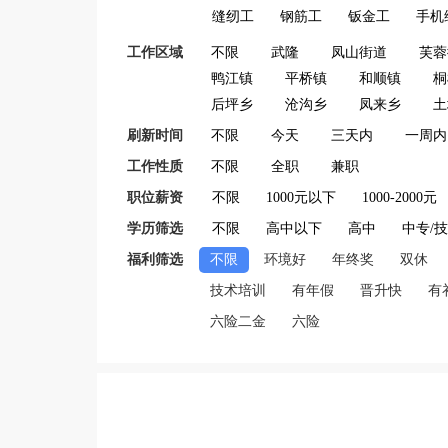
缝纫工
钢筋工
钣金工
手机
工作区域
不限
武隆
凤山街道
芙蓉
鸭江镇
平桥镇
和顺镇
桐
后坪乡
沧沟乡
凤来乡
土
刷新时间
不限
今天
三天内
一周内
工作性质
不限
全职
兼职
职位薪资
不限
1000元以下
1000-2000元
学历筛选
不限
高中以下
高中
中专/
福利筛选
不限
环境好
年终奖
双休
技术培训
有年假
晋升快
有
六险二金
六险