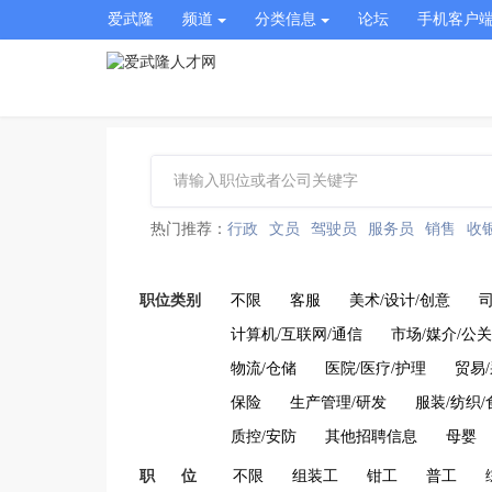
爱武隆
频道
分类信息
论坛
手机客户
热门推荐：
行政
文员
驾驶员
服务员
销售
收
职位类别
不限
客服
美术/设计/创意
计算机/互联网/通信
市场/媒介/公关
物流/仓储
医院/医疗/护理
贸易
保险
生产管理/研发
服装/纺织/
质控/安防
其他招聘信息
母婴
职 位
不限
组装工
钳工
普工