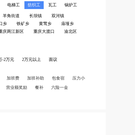
电梯工
纺织工
瓦工
锅炉工
羊角街道
长坝镇
双河镇
口乡
铁矿乡
黄莺乡
庙垭乡
重庆两江新区
重庆大渡口
渝北区
2万-2万元
2万元以上
面议
加班费
加班补助
包食宿
压力小
营业额奖励
餐补
六险一金