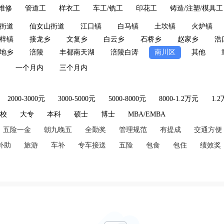
维修
管道工
样衣工
车工/铣工
印花工
铸造/注塑/模具工
街道
仙女山街道
江口镇
白马镇
土坎镇
火炉镇
梓镇
接龙乡
文复乡
白云乡
石桥乡
赵家乡
浩
地乡
涪陵
丰都南天湖
涪陵白涛
南川区
其他
一个月内
三个月内
2000-3000元
3000-5000元
5000-8000元
8000-1.2万元
1.
技校
大专
本科
硕士
博士
MBA/EMBA
五险一金
朝九晚五
全勤奖
管理规范
有提成
交通方便
补助
旅游
车补
专车接送
五险
包食
包住
绩效奖