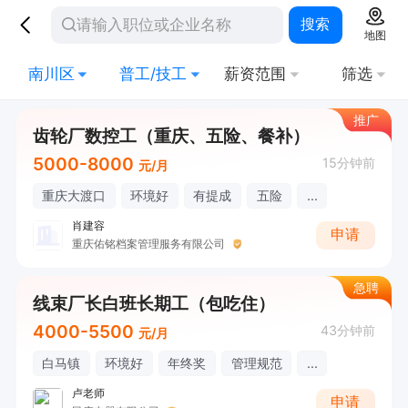
搜索
地图
南川区
普工/技工
薪资范围
筛选
推广
齿轮厂数控工（重庆、五险、餐补）
5000-8000
15分钟前
元/月
重庆大渡口
环境好
有提成
五险
...
肖建容
申请
重庆佑铭档案管理服务有限公司
急聘
线束厂长白班长期工（包吃住）
4000-5500
43分钟前
元/月
白马镇
环境好
年终奖
管理规范
...
卢老师
申请