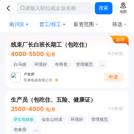
搜索
地图
南川区
普工/技工
薪资范围
筛选
急聘
线束厂长白班长期工（包吃住）
4000-5500
8小时前
元/月
白马镇
环境好
年终奖
管理规范
...
卢老师
申请
民康电器有限公司
生产员（包吃住、五险、健康证）
3500-4000
1小时前
元/月
实地核验
仙女山街道
环境好
管理规范
包食宿
...